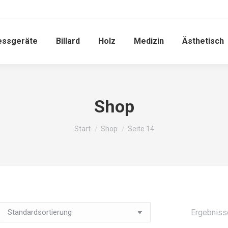
essgeräte
Billard
Holz
Medizin
Ästhetisch
Shop
Sie befinden sich hier:
Start
Shop
Seite 14
Ergebniss