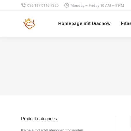
086 187 0115 7320
Monday – Friday 10 AM – 8 PM
Homepage mit Diashow
Fitn
Product categories
Keine Produkt-Kategorien vorhanden.